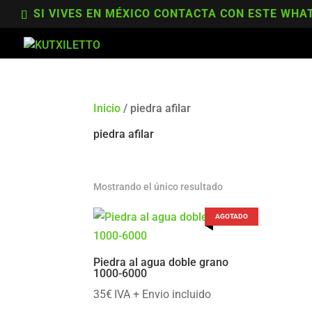
SI VIVES EN MÉXICO CONTACTA CON ESTE WHAT
Inicio
/ piedra afilar
piedra afilar
Mostrando el único resultado
AGOTADO
Piedra al agua doble grano
1000-6000
35
€
IVA + Envio incluido