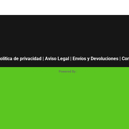
olítica de privacidad
|
Aviso Legal
|
Envíos y Devoluciones
|
Con
PHP Code Snippets
XYZScripts.com
Powered By :