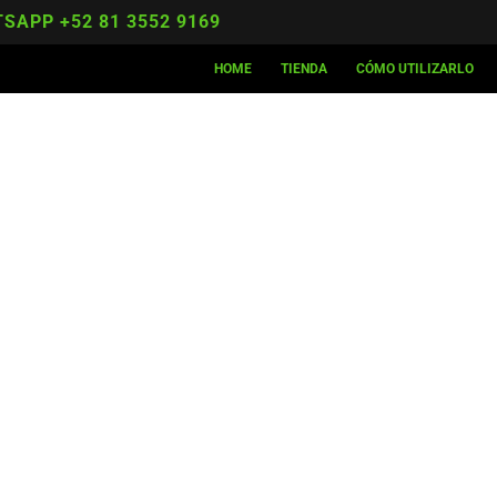
SAPP +52 81 3552 9169
HOME
TIENDA
CÓMO UTILIZARLO