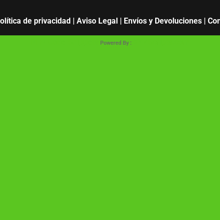
olítica de privacidad
|
Aviso Legal
|
Envíos y Devoluciones
|
Con
PHP Code Snippets
XYZScripts.com
Powered By :