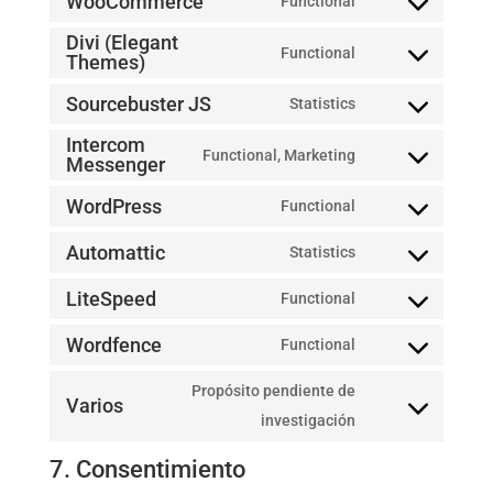
WooCommerce
Functional
service
Consent
Divi (Elegant
elementor
to
Functional
Themes)
Consent
service
to
Sourcebuster JS
woocommerce
Statistics
Consent
service
Intercom
to
divi-
Functional, Marketing
Messenger
Consent
service
(elegant-
to
WordPress
sourcebuster-
Functional
themes)
Consent
service
js
to
Automattic
Statistics
intercom-
Consent
service
messenger
to
LiteSpeed
Functional
wordpress
Consent
service
to
Wordfence
Functional
automattic
Consent
service
to
Propósito pendiente de
litespeed
Varios
service
Consent
investigación
wordfence
to
7. Consentimiento
service